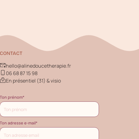
CONTACT
hello@alinedoucetherapie.fr
06 68 87 15 98
En présentiel (31) & visio
Ton prénom*
Ton adresse e-mail*