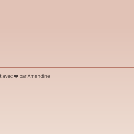
t avec ❤️ par
Amandine