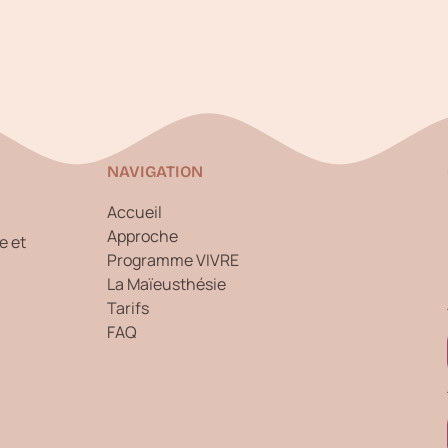
NAVIGATION
Accueil
Approche
e et
Programme VIVRE
La Maïeusthésie
Tarifs
FAQ